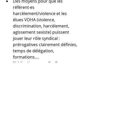
Des moyens pour que les 
référent∙es 
harcèlement/violence et les 
élues VDHA (violence, 
discrimination, harcèlement, 
agissement sexiste) puissent 
jouer leur rôle syndical : 
prérogatives clairement définies, 
temps de délégation, 
formations….
L’obligation annuelle d’une 
campagne de sensibilisation sur 
les violences sexistes et 
sexuelles auprès de l’ensemble 
des salarié∙es sur leur temps et 
lieu de travail.
L’obligation de mise en place de 
dispositifs de prévention 
spécifiques pour les 