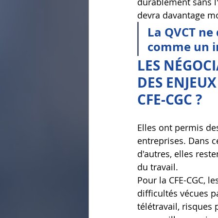
durablement sans l'
devra davantage mo
La QVCT ne 
comme un i
LES NÉGOCI
DES ENJEUX
CFE-CGC ?
Elles ont permis d
entreprises. Dans c
d'autres, elles rest
du travail.
Pour la CFE-CGC, le
difficultés vécues p
télétravail, risque