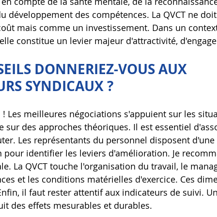
 en compte de la santé mentale, de la reconnaissance
 du développement des compétences. La QVCT ne doit 
ût mais comme un investissement. Dans un context
elle constitue un levier majeur d'attractivité, d'engag
EILS DONNERIEZ-VOUS AUX 
URS SYNDICAUX ?
el ! Les meilleures négociations s'appuient sur les situ
 sur des approches théoriques. Il est essentiel d'asso
outer. Les représentants du personnel disposent d'un
n pour identifier les leviers d'amélioration. Je recom
e. La QVCT touche l'organisation du travail, le mana
ces et les conditions matérielles d'exercice. Ces dim
fin, il faut rester attentif aux indicateurs de suivi. U
uit des effets mesurables et durables.