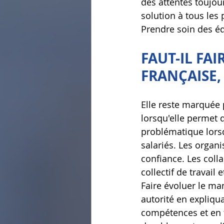
des attentes toujou
solution à tous les
Prendre soin des éq
FAUT-IL FA
FRANÇAISE,
Elle reste marquée p
lorsqu'elle permet d
problématique lorsq
salariés. Les organ
confiance. Les coll
collectif de travai
Faire évoluer le ma
autorité en expliqua
compétences et en f