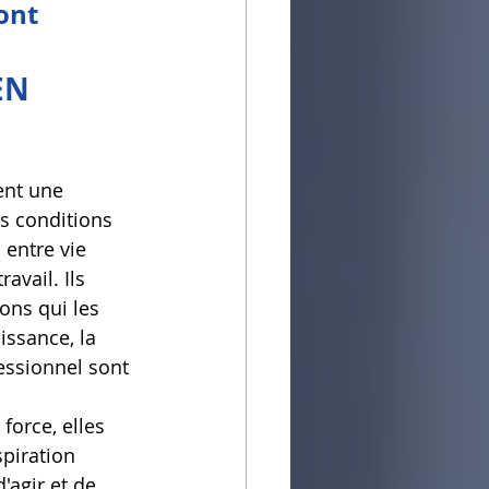
ont 
EN 
ent une 
s conditions 
entre vie 
avail. Ils 
ons qui les 
issance, la 
essionnel sont 
force, elles 
spiration 
agir et de 