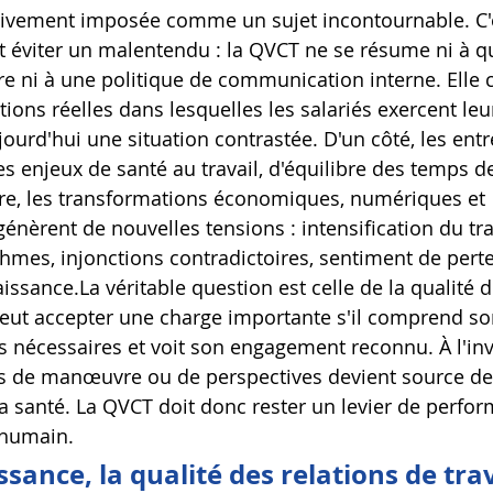
essivement imposée comme un sujet incontournable. C
ut éviter un malentendu : la QVCT ne se résume ni à q
e ni à une politique de communication interne. Elle 
tions réelles dans lesquelles les salariés exercent leur
urd'hui une situation contrastée. D'un côté, les entr
s enjeux de santé au travail, d'équilibre des temps de
tre, les transformations économiques, numériques et 
énèrent de nouvelles tensions : intensification du trav
thmes, injonctions contradictoires, sentiment de perte
issance.La
 véritable question est celle de la qualité du
ut accepter une charge importante s'il comprend son ut
nécessaires et voit son engagement reconnu. À l'inv
s de manœuvre ou de perspectives devient source de
la santé. La QVCT doit donc rester un levier de perfo
 humain.
sance, la qualité des relations de trav