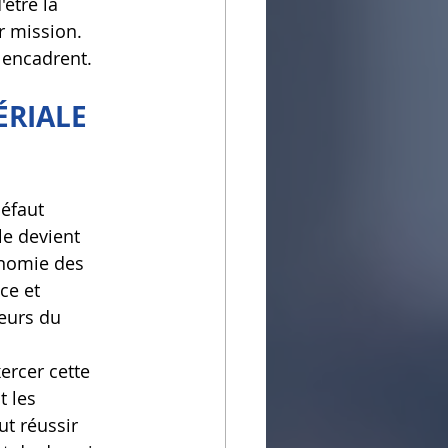
être la 
r mission. 
 encadrent.
RIALE 
éfaut 
le devient 
onomie des 
ce et 
eurs du 
ercer cette 
 les 
t réussir 