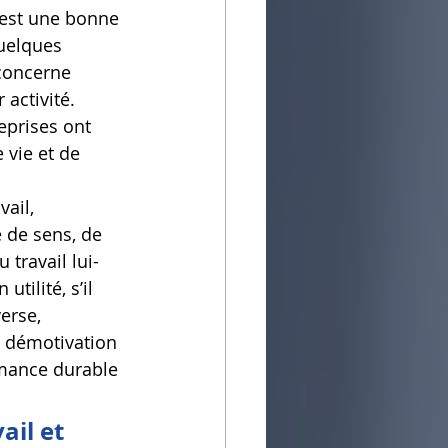
'est une bonne 
uelques 
concerne 
 activité. 
eprises ont 
 vie et de 
ail, 
 de sens, de 
 travail lui-
ilité, s’il 
erse, 
 démotivation 
rmance durable 
ail et 