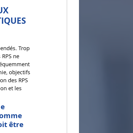
UX 
IQUES 
hendés. Trop 
s RPS ne 
fréquemment 
e, objectifs 
ion des RPS 
n et les 
e 
 comme 
it être 