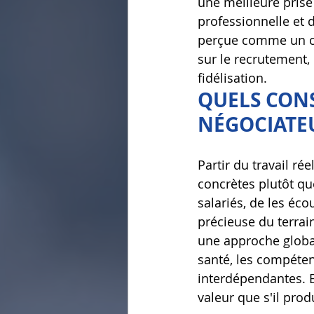
une meilleure prise
professionnelle et
perçue comme un co
sur le recrutement, 
fidélisation.
QUELS CONS
NÉGOCIATE
Partir du travail ré
concrètes plutôt que
salariés, de les éc
précieuse du terrai
une approche global
santé, les compéten
interdépendantes. En
valeur que s'il prod