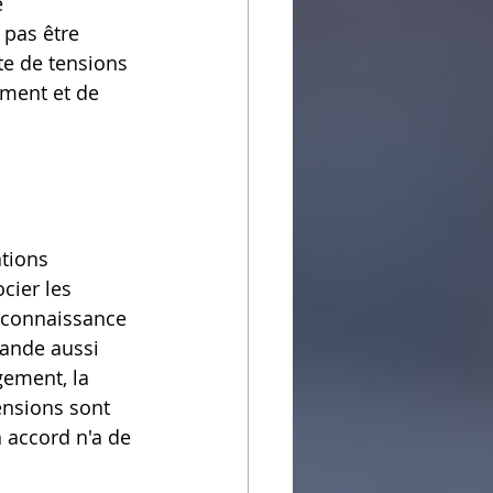
 
pas être 
e de tensions 
ement et de 
ations 
cier les 
e connaissance 
mande aussi 
gement, la 
ensions sont 
n accord n'a de 