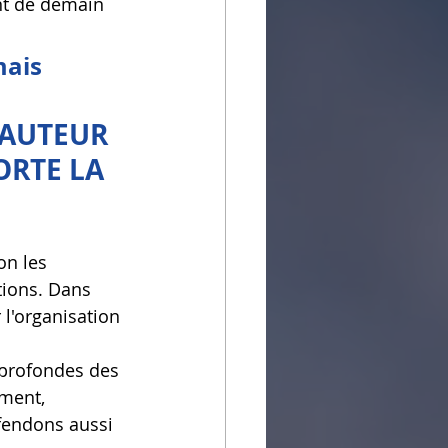
nt de demain 
ais 
HAUTEUR 
ORTE LA 
n les 
tions. Dans 
 l'organisation 
 profondes des 
ement, 
éfendons aussi 