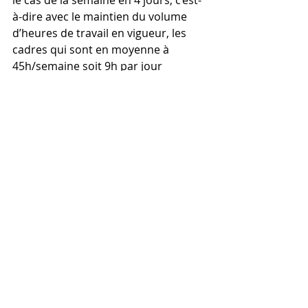
le cas de la semaine en 4 jours, c’est-
à-dire avec le maintien du volume 
d’heures de travail en vigueur, les 
cadres qui sont en moyenne à 
45h/semaine soit 9h par jour 
passeraient à plus de 11h par jour. 
Ce n’est pas tenable. Pour que cela le 
soit, il faudrait rester à 9h/jour donc 
36h par semaine, et donc passer à la 
semaine de 4 jours avec une 
réduction du temps de travail (36h 
étant un maximum). Cependant, 
avec cette réduction de 20 % du 
temps, pas sûr que l’entreprise 
veuille maintenir le salaire. 
Ensuite, travailler sur 4 jours ne veut 
pas forcément dire que l’entreprise 
n’ouvre que 4 jours. Au contraire, 