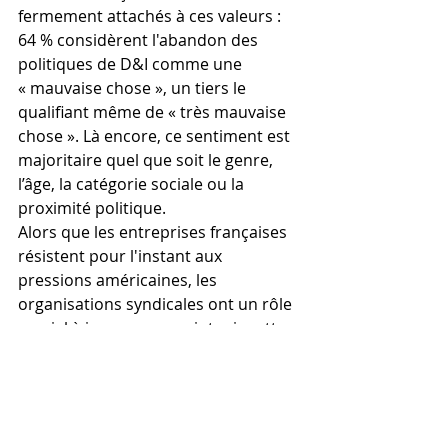
fermement attachés à ces valeurs : 
64 % considèrent l'abandon des 
politiques de D&I comme une 
« mauvaise chose », un tiers le 
qualifiant même de « très mauvaise 
chose ». Là encore, ce sentiment est 
majoritaire quel que soit le genre, 
l’âge, la catégorie sociale ou la 
proximité politique.
Alors que les entreprises françaises 
résistent pour l'instant aux 
pressions américaines, les 
organisations syndicales ont un rôle 
crucial à jouer pour maintenir cette 
dynamique. Car l'enjeu dépasse la 
question des valeurs, mais concerne 
aussi la compétitivité économique et 
l’attractivité de l’entreprises auprès 