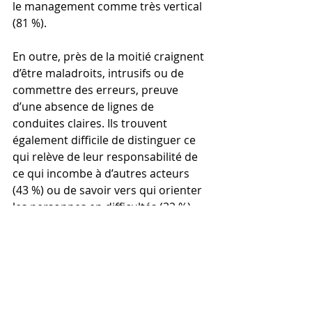
le management comme très vertical 
(81 %).
En outre, près de la moitié craignent 
d’être maladroits, intrusifs ou de 
commettre des erreurs, preuve 
d’une absence de lignes de 
conduites claires. Ils trouvent 
également difficile de distinguer ce 
qui relève de leur responsabilité de 
ce qui incombe à d’autres acteurs 
(43 %) ou de savoir vers qui orienter 
les personnes en difficultés (32 %).
« C'est précisément l'objet du projet 
SUPERManagement
 (Savoir Unir 
Promouvoir Entraîner Reconnaître dans 
le MANagement) lancé par la CFE-CGC 
avec l'ANACT :  nous accompagnons et 
outillons les manageurs et leurs 