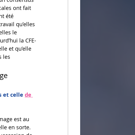
ales ont fait 
nt été 
avail qu’elles 
lles le 
urd’hui la CFE-
le et qu’elle 
 les 
ge 
 et celle 
de 
mage est au 
lle en sorte. 