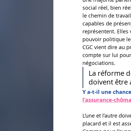
social réel, bien rée
le chemin de travail
capables de présente
représentent. Elles 
pouvoir politique l
CGC vient dire au p
compte sur lui pour 
négociations.
La réforme de
doivent être
Y a-t-il une chanc
l’assurance-chôm
L’une et l’autre do
placard et il est as