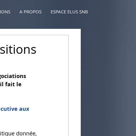
TIONS
A PROPOS
ESPACE ELUS SNB
sitions
gociations 
 fait le 
écutive aux 
litique donnée, 