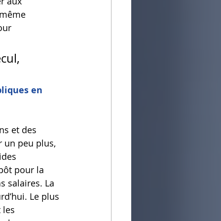
r aux 
e même 
our 
 
cul, 
liques en 
ns et des 
 un peu plus, 
ides 
pôt pour la 
s salaires. La 
d’hui. Le plus 
 les 