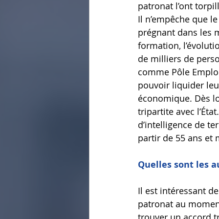
patronat l’ont torpil
Il n’empêche que le 
prégnant dans les mo
formation, l’évoluti
de milliers de perso
comme Pôle Emploi, 
pouvoir liquider leur
économique. Dès lor
tripartite avec l’Ét
d’intelligence de te
partir de 55 ans et 
Quelles sont les a
Il est intéressant d
patronat au moment 
trouver un accord tr