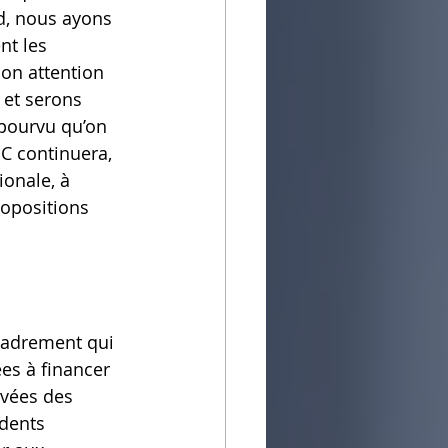
d, nous ayons 
nt les 
son attention 
 et serons 
 pourvu qu’on 
GC continuera, 
onale, à 
ropositions 
cadrement qui 
s à financer 
ivées des 
édents 