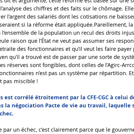
 dit et argumenté, cette réforme est basée sur une s
l’analyse des chiffres et des faits sur le chômage. Elle
r l’argent des salariés dont les cotisations ne baisse
seraient si la réforme était appliquée.Pareillement, l
 l’ensemble de la population un recul des droits injus
seule raison que l’État ne veut pas assumer ses respon
traite des fonctionnaires et qu’il veut les faire payer 
n qu’il a trouvé est de passer par une sorte de sys
es réserves sont fongibles, dont celles de l’Agirc-Arr
fonctionnaires n’est pas un système par répartition. E
t pas miscible !
es est corrélé étroitement par la CFE-CGC à celui d
s la négociation Pacte de vie au travail, laquelle s
chec.
ée par un échec, c’est clairement parce que le gouvern