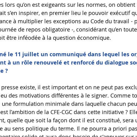
s lors qu’on est exigeants sur les normes, on obtient 
t s’en inspirer, en premier lieu le pouvoir exécutif qu
ance à multiplier les exceptions au Code du travail - 
urnée de repos obligatoire -, considérant qu’en toute 
oit être inféodée à la question économique.
né le 11 juillet un communiqué dans lequel les or
nt à un rôle renouvelé et renforcé du dialogue soc
e ?
esse existe, il est important et on ne peut pas excl
 eu des motivations différentes à le signer. Comme to
 une formulation minimale dans laquelle chacun peu
est l’ambition de la CFE-CGC dans cette initiative ? Ell
 quelle que soit la façon dont il est constitué, sera 
 au sens politique du terme. Il ne pourra a priori pa
entaire solide et aura donc besoin de s’appuyer sur