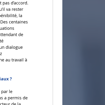
it pas d’accord. 
il va rester 
nibilité, la 
 Des centaines 
uations 
attendant de 
té 
un dialogue 
z 
e au travail à 
iaux ?
 par le 
us a permis de 
cteur de la 