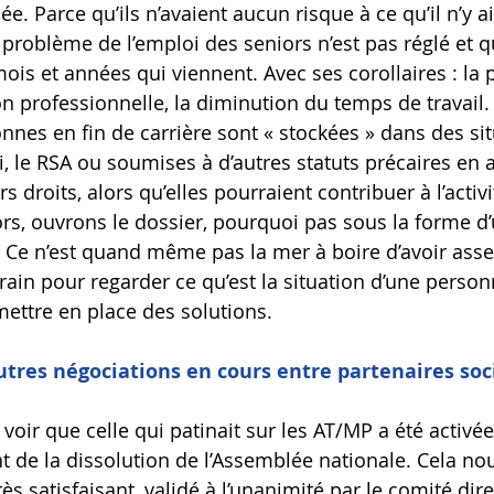
lée. Parce qu’ils n’avaient aucun risque à ce qu’il n’y a
problème de l’emploi des seniors n’est pas réglé et qu’
is et années qui viennent. Avec ses corollaires : la pé
on professionnelle, la diminution du temps de travail.
nnes en fin de carrière sont « stockées » dans des sit
le RSA ou soumises à d’autres statuts précaires en 
s droits, alors qu’elles pourraient contribuer à l’activi
s, ouvrons le dossier, pourquoi pas sous la forme d’
at. Ce n’est quand même pas la mer à boire d’avoir asse
rrain pour regarder ce qu’est la situation d’une personn
mettre en place des solutions.
utres négociations en cours entre partenaires soc
e voir que celle qui patinait sur les AT/MP a été activée
de la dissolution de l’Assemblée nationale. Cela no
ès satisfaisant, validé à l’unanimité par le comité dire