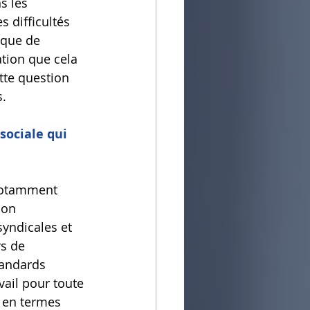
s les 
 difficultés 
nque de 
tion que cela 
tte question 
s.
sociale qui 
 notamment 
bon 
yndicales et 
s de 
tandards 
vail pour toute 
r en termes 