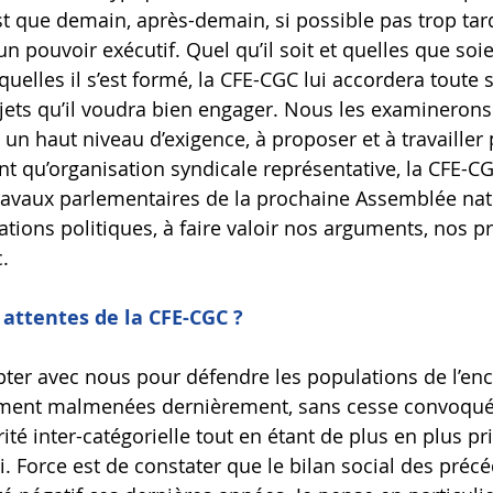
st que demain, après-demain, si possible pas trop tar
un pouvoir exécutif. Quel qu’il soit et quelles que soie
uelles il s’est formé, la CFE-CGC lui accordera toute 
jets qu’il voudra bien engager. Nous les examinerons
 un haut niveau d’exigence, à proposer et à travailler
ant qu’organisation syndicale représentative, la CFE-C
ravaux parlementaires de la prochaine Assemblée nati
ations politiques, à faire valoir nos arguments, nos p
.
 attentes de la CFE-CGC ?
pter avec nous pour défendre les populations de l’en
rement malmenées dernièrement, sans cesse convoquée
ité inter-catégorielle tout en étant de plus en plus pr
i. Force est de constater que le bilan social des préc