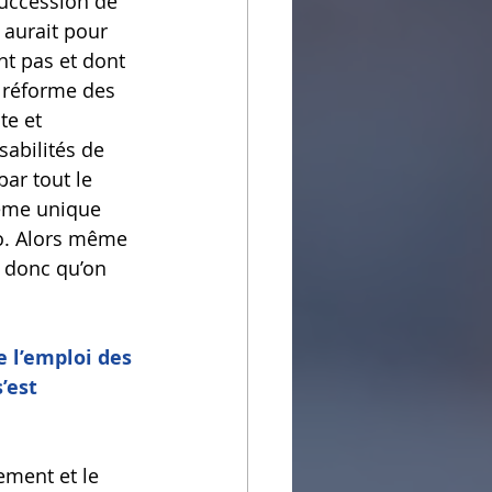
uccession de 
 aurait pour 
nt pas et dont 
a réforme des 
te et 
sabilités de 
par tout le 
tème unique 
co. Alors même 
t donc qu’on 
e l’emploi des 
’est 
ement et le 