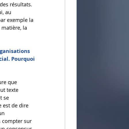
des résultats. 
i, au 
par exemple la 
matière, la 
ganisations 
ial. Pourquoi 
ure que 
ut texte 
t se 
e est de dire 
un 
s compter sur 
 un consensus 