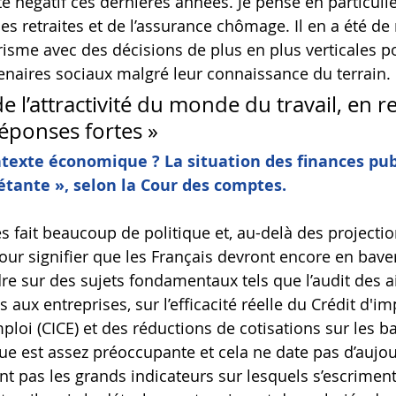
 négatif ces dernières années. Je pense en particulie
es retraites et de l’assurance chômage. Il en a été d
arisme avec des décisions de plus en plus verticales p
enaires sociaux malgré leur connaissance du terrain. 
e l’attractivité du monde du travail, en re
réponses fortes »
ntexte économique ? La situation des finances pub
étante », selon la Cour des comptes.
 fait beaucoup de politique et, au-delà des projectio
r signifier que les Français devront encore en baver
dre sur des sujets fondamentaux tels que l’audit des a
aux entreprises, sur l’efficacité réelle du Crédit d'im
mploi (CICE) et des réductions de cotisations sur les ba
e est assez préoccupante et cela ne date pas d’aujour
nt pas les grands indicateurs sur lesquels s’escriment