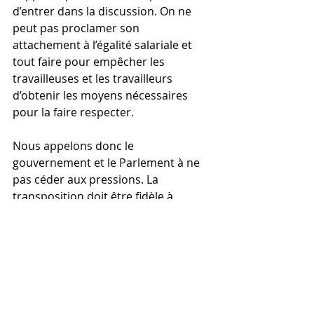
d’entrer dans la discussion. On ne 
peut pas proclamer son 
attachement à l’égalité salariale et 
tout faire pour empêcher les 
travailleuses et les travailleurs 
d’obtenir les moyens nécessaires 
pour la faire respecter.
Nous appelons donc le 
gouvernement et le Parlement à ne 
pas céder aux pressions. La 
transposition doit être fidèle à 
l’esprit de la directive Elle doit 
garantir des droits e:ectifs et créer 
les conditions d’un dialogue social 
utile, exigeant et transparent.
Les États membres ont validé ce 