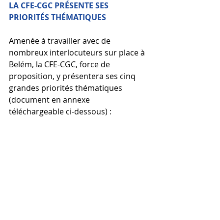
LA CFE-CGC PRÉSENTE SES 
PRIORITÉS THÉMATIQUES
Amenée à travailler avec de 
nombreux interlocuteurs sur place à 
Belém, la CFE-CGC, force de 
proposition, y présentera ses cinq 
grandes priorités thématiques 
(document en annexe 
téléchargeable ci-dessous) :
Pour une transition écologique 
socialement juste et durable. 
L’engagement des salariés, levier 
de la transition durable.  
Le dialogue social, accélérateur 
de la transition écologique. 
L'économie et la biodiversité 
: vers de nouveaux équilibres 