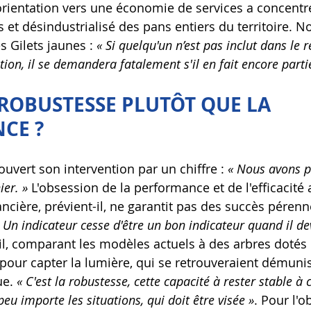
orientation vers une économie de services a concentré
et désindustrialisé des pans entiers du territoire. No
es Gilets jaunes : 
« Si quelqu'un n’est pas inclut dans le ré
on, il se demandera fatalement s'il en fait encore parti
 ROBUSTESSE PLUTÔT QUE LA 
CE ?
 ouvert son intervention par un chiffre : 
« Nous avons p
ier. »
 L'obsession de la performance et de l'efficacité 
nancière, prévient-il, ne garantit pas des succès pérenn
 Un indicateur cesse d'être un bon indicateur quand il de
-il, comparant les modèles actuels à des arbres dotés 
 pour capter la lumière, qui se retrouveraient démunis
e. 
« C'est la robustesse, cette capacité à rester stable à 
peu importe les situations, qui doit être visée »
. Pour l'ob