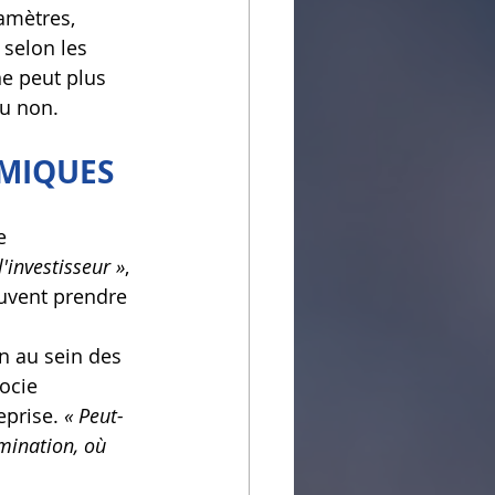
ramètres, 
selon les 
ne peut plus 
ou non.
OMIQUES
e 
l'investisseur »
, 
euvent prendre 
n au sein des 
ocie 
prise. 
« Peut-
mination, où 