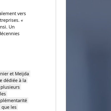
alement vers 
reprises. 
« 
ansi. Un 
décennies 
ier et Meijda 
e dédiée à la 
 plusieurs 
les 
mplémentarité 
 que les 