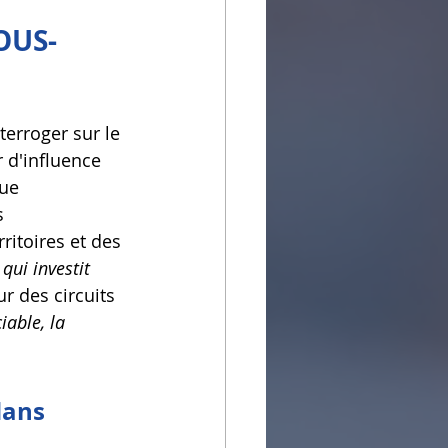
OUS-
terroger sur le 
r d'influence 
ue 
s 
ritoires et des 
qui investit 
ur des circuits 
iable, la 
dans 