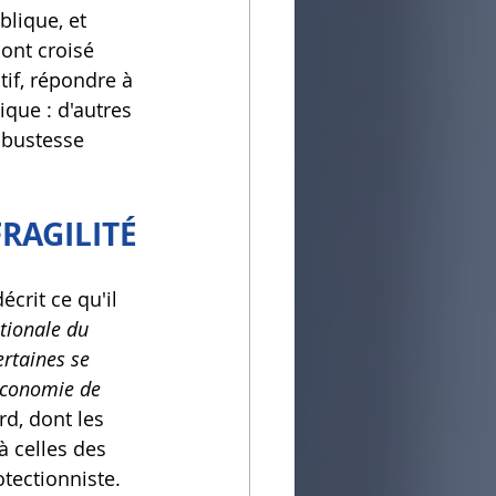
blique, et 
ont croisé 
if, répondre à 
que : d'autres 
obustesse 
RAGILITÉ
écrit ce qu'il 
tionale du 
ertaines se 
 économie de 
rd, dont les 
à celles des 
tectionniste. 