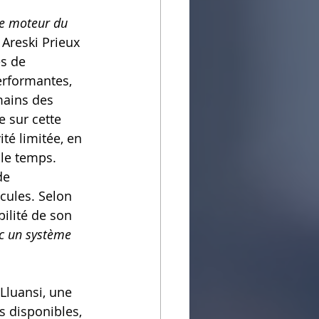
re moteur du 
 Areski Prieux 
s de 
erformantes, 
mains des 
e sur cette 
té limitée, en 
 le temps.
de 
cules. Selon 
bilité de son 
ec un système 
 Lluansi, une 
 disponibles, 