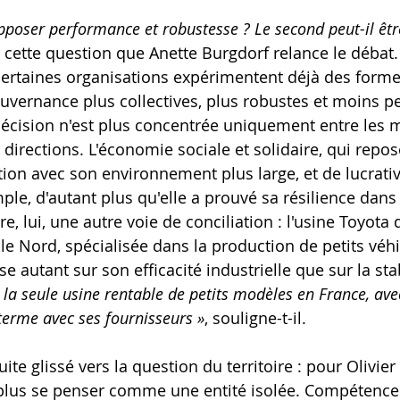
opposer performance et robustesse ? Le second peut-il êt
r cette question que Anette Burgdorf relance le débat.
certaines organisations expérimentent déjà des forme
uvernance plus collectives, plus robustes et moins p
décision n'est plus concentrée uniquement entre les 
directions. L'économie sociale et solidaire, qui repos
ion avec son environnement plus large, et de lucrativi
ple, d'autant plus qu'elle a prouvé sa résilience dans
tre, lui, une autre voie de conciliation : l'usine Toyota 
le Nord, spécialisée dans la production de petits véhi
ose autant sur son efficacité industrielle que sur la sta
t la seule usine rentable de petits modèles en France, av
terme avec ses fournisseurs »
, souligne-t-il.
ite glissé vers la question du territoire : pour Olivier
 plus se penser comme une entité isolée. Compétences