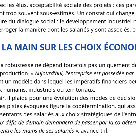
vec les élus, acceptabilité sociale des projets : ces pa
nt trop souvent sous-estimés. Un constat qui change, 
ture du dialogue social : le développement industriel 
erroger la manière dont les salariés y sont associés, 
 LA MAIN SUR LES CHOIX ÉCON
 la robustesse ne dépend toutefois pas uniquement d
 production. 
« Aujourd'hui, l'entreprise est possédée par 
tant un modèle dans lequel les impératifs financiers p
x humains, industriels ou territoriaux.
nir, il plaide pour une évolution des modes de décisio
les pistes évoquées figure la codétermination, qui ass
entants des salariés aux choix stratégiques de l'entre
aux défis de demain demandera de passer par la co-déter
i entre les mains de ses salariés »
, avance-t-il.