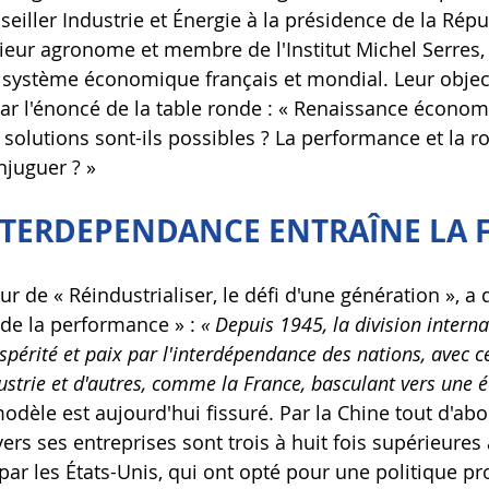
iller Industrie et Énergie à la présidence de la Répu
nieur agronome et membre de l'Institut Michel Serres, 
e système économique français et mondial. Leur object
ar l'énoncé de la table ronde : « Renaissance économi
s solutions sont-ils possibles ? La performance et la r
njuguer ? »
TERDEPENDANCE ENTRAÎNE LA F
ur de « Réindustrialiser, le défi d'une génération », a d
de la performance » : 
« Depuis 1945, la division interna
spérité et paix par l'interdépendance des nations, avec c
dustrie et d'autres, comme la France, basculant vers une
odèle est aujourd'hui fissuré. Par la Chine tout d'abo
rs ses entreprises sont trois à huit fois supérieures 
ar les États-Unis, qui ont opté pour une politique pro