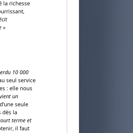
 la richesse 
urrissant, 
cit 
e »
erdu 10 000 
au seul service 
es : elle nous 
vient un 
d'une seule 
 dès la 
court terme et 
tenir, il faut 