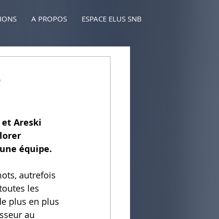
TIONS
A PROPOS
ESPACE ELUS SNB
e
et Areski 
lorer 
'une équipe.
mots, autrefois 
toutes les 
e plus en plus 
esseur au 