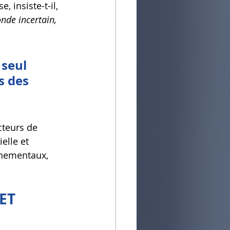
 insiste-t-il, 
de incertain, 
 seul 
s des 
cteurs de 
elle et 
nnementaux, 
ET 