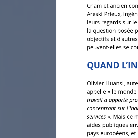
Cnam et ancien conse
Areski Prieux, ingé
leurs regards sur l
la question posée p
objectifs et d'autre
peuvent-elles se co
QUAND L’IN
Olivier Lluansi, aute
appelle « le monde 
travail a apporté pro
concentrant sur l'in
services »
. Mais ce m
aides publiques enve
pays européens, et p