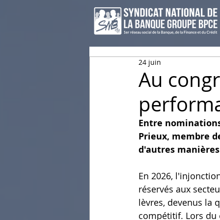
24 juin
Au congr
performa
Entre nominations 
Prieux, membre de 
d'autres manières
En 2026, l'injonction
réservés aux secteur
lèvres, devenus la 
compétitif. Lors du